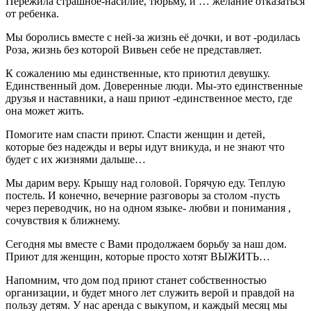
Пережила страшное-насилие, тюрьму, и … желание отказаться
от ребенка.
Мы боролись вместе с ней-за жизнь её дочки, и вот -родилась
Роза, жизнь без которой Вивьен себе не представляет.
К сожалению мы единственные, кто приютил девушку.
Единственный дом. Доверенные люди. Мы-это единственные
друзья и наставники, а наш приют -единственное место, где
она может жить.
Помогите нам спасти приют. Спасти женщин и детей,
которые без надежды и веры идут вникуда, и не знают что
будет с их жизнями дальше…
Мы дарим веру. Крышу над головой. Горячую еду. Теплую
постель. И конечно, вечерние разговоры за столом -пусть
через переводчик, но на одном языке- любви и понимания ,
сочувствия к ближнему.
Сегодня мы вместе с Вами продолжаем борьбу за наш дом.
Приют для женщин, которые просто хотят ВЫЖИТЬ…
Напомним, что дом под приют станет собственностью
организации, и будет много лет служить верой и правдой на
пользу детям. У нас аренда с выкупом, и каждый месяц мы